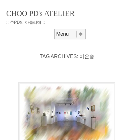
CHOO PD's ATELIER
:: 추PD의 아틀리에 ::
Skip to content
Menu
TAG ARCHIVES:
이은송