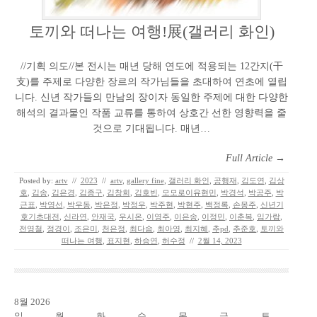
토끼와 떠나는 여행!展(갤러리 화인)
//기획 의도//본 전시는 매년 당해 연도에 적용되는 12간지(干
支)를 주제로 다양한 장르의 작가님들을 초대하여 연초에 열립
니다. 신년 작가들의 만남의 장이자 동일한 주제에 대한 다양한
해석의 결과물인 작품 교류를 통하여 상호간 선한 영향력을 줄
것으로 기대됩니다. 매년…
Full Article →
Posted by:
artv
//
2023
//
artv
,
gallery fine
,
갤러리 화인
,
공행재
,
김도연
,
김상
호
,
김송
,
김은경
,
김종구
,
김창희
,
김호빈
,
모모로이유현민
,
박경석
,
박공주
,
박
근표
,
박영선
,
박우동
,
박은정
,
박정우
,
박주현
,
박현주
,
백정록
,
손몽주
,
신년기
호기초대전
,
신라연
,
안재국
,
우시온
,
이영주
,
이은송
,
이정민
,
이춘복
,
임가람
,
전영철
,
정경이
,
조은미
,
천은정
,
최다솜
,
최아영
,
최지혜
,
추pd
,
추준호
,
토끼와
떠나는 여행
,
표지현
,
하승연
,
허수정
//
2월 14, 2023
8월 2026
일
월
화
수
목
금
토